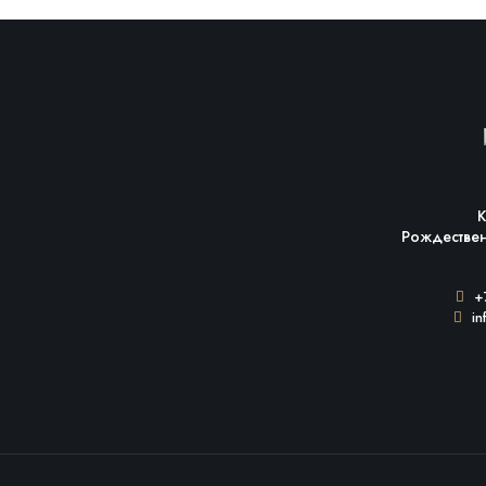
К
Рождестве
+7
in