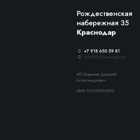
Рождественская
набережная 35
Краснодар
+7 918 650 59 81
info@krd-energo.ru
ИП Корнеев Дмитрий
Александрович
ИНН 510105934590