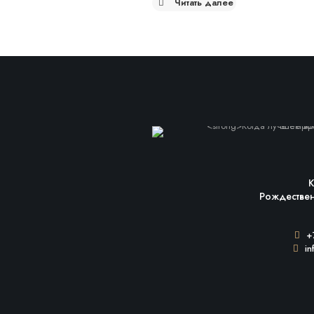
Читать далее
К
Рождестве
+7
in