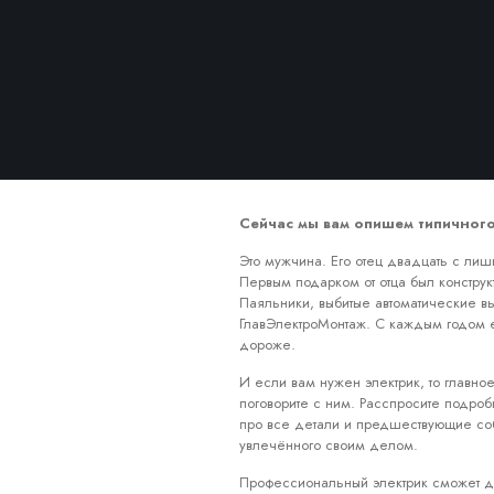
Сейчас мы вам опишем типичного
Это мужчина. Его отец двадцать с лиш
Первым подарком от отца был конструк
Паяльники, выбитые автоматические вы
ГлавЭлектроМонтаж. С каждым годом е
дороже.
И если вам нужен электрик, то главно
поговорите с ним. Расспросите подро
про все детали и предшествующие соб
увлечённого своим делом.
Профессиональный электрик сможет д