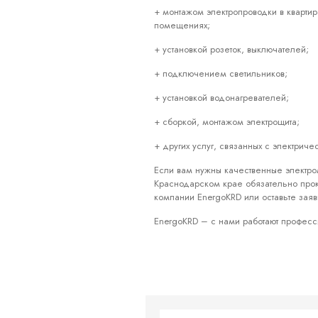
+ монтажом электропроводки в квартир
помещениях;
+ установкой розеток, выключателей;
+ подключением светильников;
+ установкой водонагревателей;
+ сборкой, монтажом электрощита;
+ других услуг, связанных с электриче
Если вам нужны качественные электро
Краснодарском крае обязательно про
компании EnergoKRD или оставьте заяв
EnergoKRD – с нами работают профес