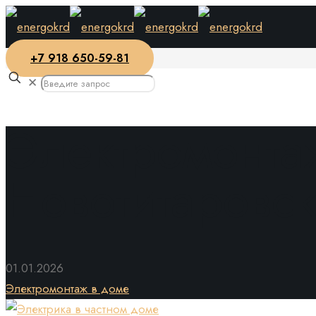
+7 918 650-59-81
✕
Электромонта
Новотитаровс
01.01.2026
Электромонтаж в доме